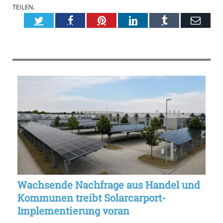
TEILEN.
Twitter
Facebook
Pinterest
LinkedIn
Tumblr
E-
Mail
Wachsende Nachfrage aus Handel und
Kommunen treibt Solarcarport-
Implementierung voran