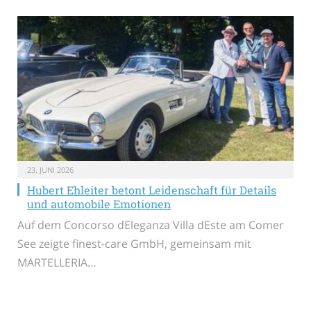
23. JUNI 2026
Hubert Ehleiter betont Leidenschaft für Details
und automobile Emotionen
Auf dem Concorso dEleganza Villa dEste am Comer
See zeigte finest-care GmbH, gemeinsam mit
MARTELLERIA…