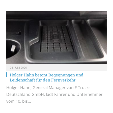
24. JUNI 2026
Holger Hahn betont Begegnungen und
Leidenschaft für den Fernverkehr
Holger Hahn, General Manager von F-Trucks
Deutschland GmbH, lädt Fahrer und Unternehmer
vom 10. bis…