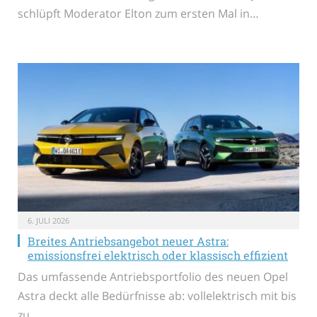
schlüpft Moderator Elton zum ersten Mal in…
6. JULI 2026
Breites Antriebsangebot neuer Astra:
emissionsfrei elektrisch oder klassisch effizient
Das umfassende Antriebsportfolio des neuen Opel
Astra deckt alle Bedürfnisse ab: vollelektrisch mit bis
zu…