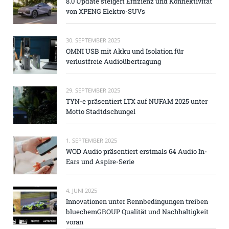
8.0 Update steigert Effizienz und Konnektivität
von XPENG Elektro-SUVs
30. SEPTEMBER 2025
OMNI USB mit Akku und Isolation für
verlustfreie Audioübertragung
29. SEPTEMBER 2025
TYN-e präsentiert LTX auf NUFAM 2025 unter
Motto Stadtdschungel
1. SEPTEMBER 2025
WOD Audio präsentiert erstmals 64 Audio In-
Ears und Aspire-Serie
4. JUNI 2025
Innovationen unter Rennbedingungen treiben
bluechemGROUP Qualität und Nachhaltigkeit
voran