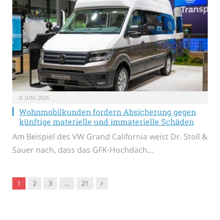
8. JUNI 2026
Wohnmobilkunden fordern Absicherung gegen
künftige materielle und immaterielle Schäden
Am Beispiel des VW Grand California weist Dr. Stoll &
Sauer nach, dass das GFK-Hochdach…
Nachfolger
1
2
3
…
21