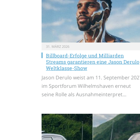
31. MÄRZ 2026
Billboard-Erfolge und Milliarden
Streams garantieren eine Jason Derulo
Weltklasse-Show
Jason Derulo weist am 11. September 202
im Sportforum Wilhelmshaven erneut
seine Rolle als Ausnahmeinterpret…