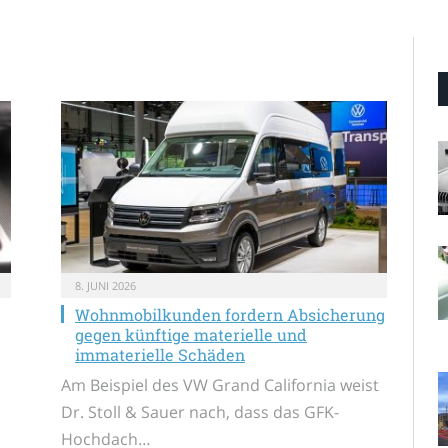
8. JUNI 2026
Wohnmobilkunden fordern Absicherung
gegen künftige materielle und
immaterielle Schäden
Am Beispiel des VW Grand California weist
Dr. Stoll & Sauer nach, dass das GFK-
Hochdach…