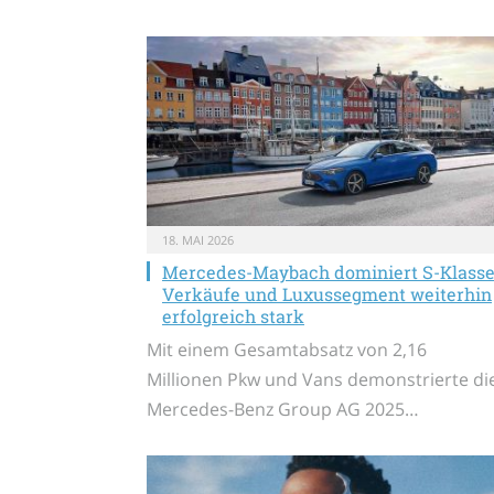
18. MAI 2026
Mercedes-Maybach dominiert S-Klass
Verkäufe und Luxussegment weiterhin
erfolgreich stark
Mit einem Gesamtabsatz von 2,16
Millionen Pkw und Vans demonstrierte di
Mercedes-Benz Group AG 2025…