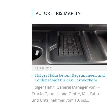
AUTOR
IRIS MARTIN
24. JUNI 2026
Holger Hahn betont Begegnungen und
Leidenschaft für den Fernverkehr
Holger Hahn, General Manager von F-
Trucks Deutschland GmbH, lädt Fahrer
und Unternehmer vom 10. bis…