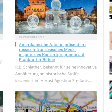
29. DEZEMBER 2025
Amerikanische Altistin präsentiert
russisch-französisches Meck-
inspiriertes Konzertprogramm auf
Frankfurter Bühne
7
R.B. Schlather, bekannt für seine innovative
Annäherung an historische Stoffe,
inszeniert im Herbst Agostino Steffanis…