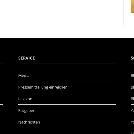
SERVICE
S
Media
B
Pressemitteilung einreichen
B
Lexikon
B
Ratgeber
Y
Nachrichten
Y
L