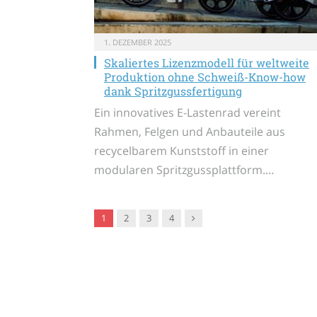
1. DEZEMBER 2025
Skaliertes Lizenzmodell für weltweite
Produktion ohne Schweiß-Know-how
dank Spritzgussfertigung
Ein innovatives E-Lastenrad vereint
Rahmen, Felgen und Anbauteile aus
recycelbarem Kunststoff in einer
modularen Spritzgussplattform.…
Nachfolger
1
2
3
4