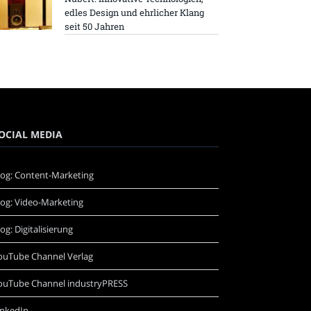
edles Design und ehrlicher Klang
seit 50 Jahren
OCIAL MEDIA
log: Content-Marketing
log: Video-Marketing
log: Digitalisierung
ouTube Channel Verlag
ouTube Channel industryPRESS
inkedIn