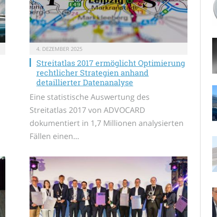
4. DEZEMBER 2025
Streitatlas 2017 ermöglicht Optimierung
rechtlicher Strategien anhand
detaillierter Datenanalyse
Eine statistische Auswertung des
Streitatlas 2017 von ADVOCARD
dokumentiert in 1,7 Millionen analysierten
Fällen einen…