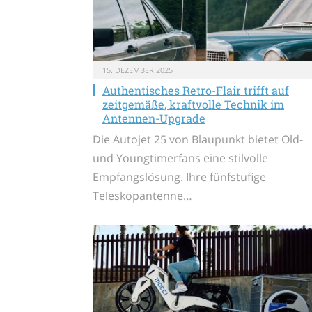
15. DEZEMBER 2025
Authentisches Retro-Flair trifft auf
zeitgemäße, kraftvolle Technik im
Antennen-Upgrade
Die Autojet 25 von Blaupunkt bietet Old-
und Youngtimerfans eine stilvolle
Empfangslösung. Ihre fünfstufige
Teleskopantenne…