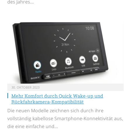
des Jahres…
30. OKTOBER 2023
Mehr Komfort durch Quick Wake-up und
Rückfahrkamera-Kompatibilität
Die neuen Modelle zeichnen sich durch ihre
vollständig kabellose Smartphone-Konnektivität aus,
die eine einfache und…