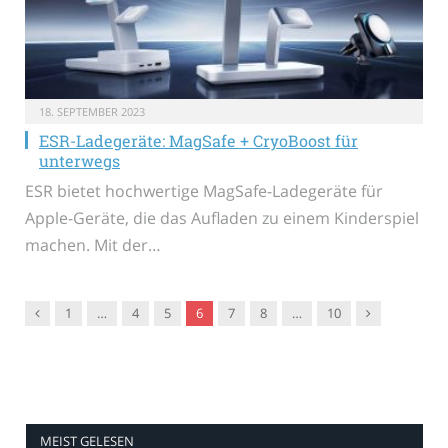
18. SEPTEMBER 2023
ESR-Ladegeräte: MagSafe + CryoBoost für
unterwegs
ESR bietet hochwertige MagSafe-Ladegeräte für
Apple-Geräte, die das Aufladen zu einem Kinderspiel
machen. Mit der…
Vorgänger
Nachfolger
1
…
4
5
6
7
8
…
10
MEIST GELESEN