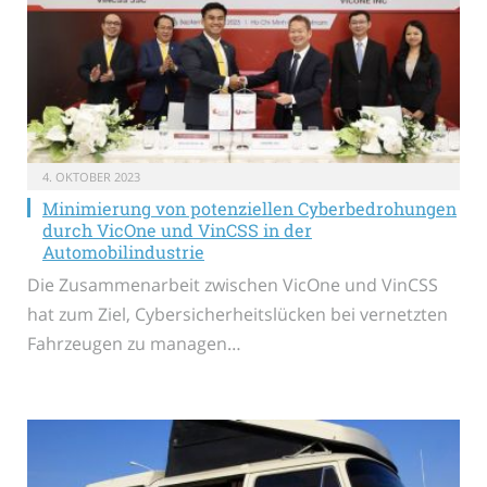
4. OKTOBER 2023
Minimierung von potenziellen Cyberbedrohungen
durch VicOne und VinCSS in der
Automobilindustrie
Die Zusammenarbeit zwischen VicOne und VinCSS
hat zum Ziel, Cybersicherheitslücken bei vernetzten
Fahrzeugen zu managen…