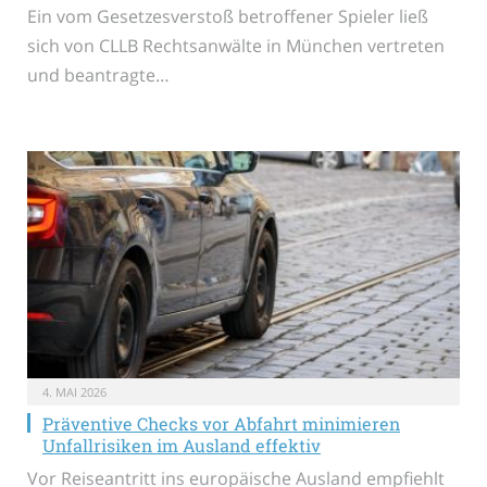
Ein vom Gesetzesverstoß betroffener Spieler ließ
sich von CLLB Rechtsanwälte in München vertreten
und beantragte…
4. MAI 2026
Präventive Checks vor Abfahrt minimieren
Unfallrisiken im Ausland effektiv
Vor Reiseantritt ins europäische Ausland empfiehlt