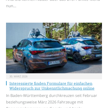
nun…
30. MÄRZ 2026
Interessierte finden Formulare für einfachen
Widerspruch zur Unkenntlichmachung online
In Baden-Württemberg durchkreuzen seit Februar
beziehungsweise März 2026 Fahrzeuge mit