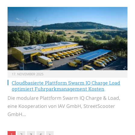
17. NOVEMBER 2025
Cloudbasierte Plattform Swarm IQ Charge Load
optimiert Fuhrparkmanagement Kosten
Die modulare Plattform Swarm IQ Charge & Load,
eine Kooperation von IAV GmbH, StreetScooter
GmbH…
Nachfolger
1
2
3
4