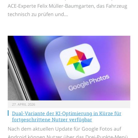
ACE-Experte Felix Müller-Baumgarten, das Fahrzeug
technisch zu prüfen und…
27. APRIL 2026
Dual-Variante der KI-Optimierung in Kürze für
fortgeschrittene Nutzer verfügbar
Nach dem aktuellen Update für Google Fotos auf
Android können Nutzer über das Drei-Punkte-Menü