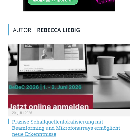
AUTOR
REBECCA LIEBIG
20. JULI 2026
Präzise Schallquellenlokalisierung mit
Beamforming und Mikrofonarrays ermöglicht
neue Erkenntnisse