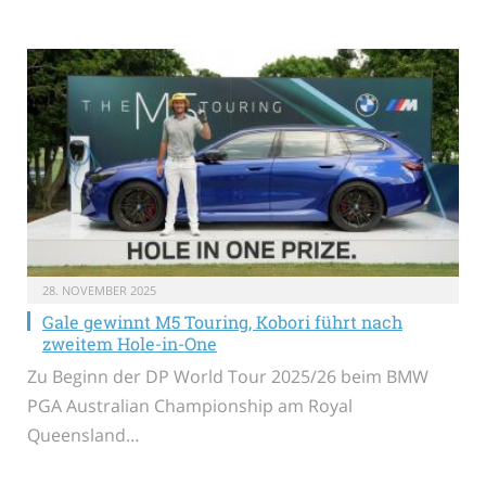
28. NOVEMBER 2025
Gale gewinnt M5 Touring, Kobori führt nach
zweitem Hole-in-One
Zu Beginn der DP World Tour 2025/26 beim BMW
PGA Australian Championship am Royal
Queensland…