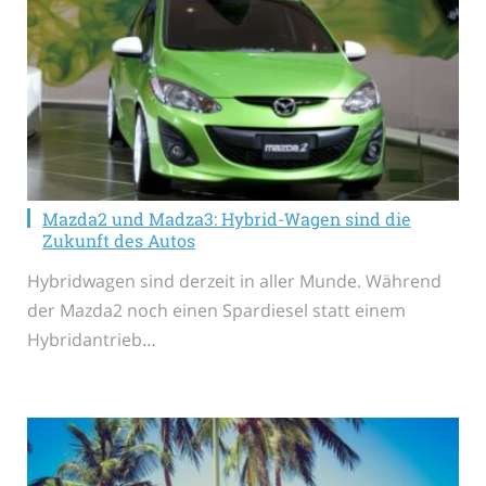
Mazda2 und Madza3: Hybrid-Wagen sind die
Zukunft des Autos
Hybridwagen sind derzeit in aller Munde. Während
der Mazda2 noch einen Spardiesel statt einem
Hybridantrieb…