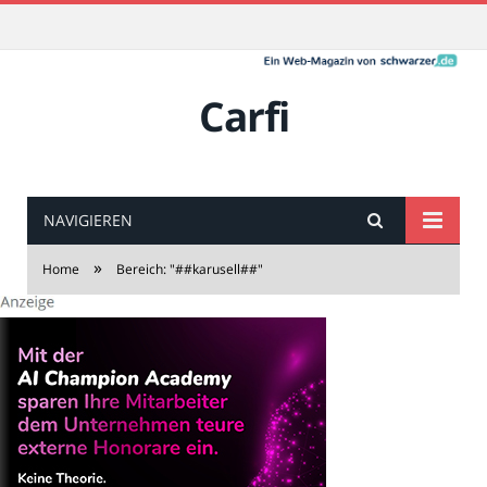
Carfi
NAVIGIEREN
»
Home
Bereich: "##karusell##"