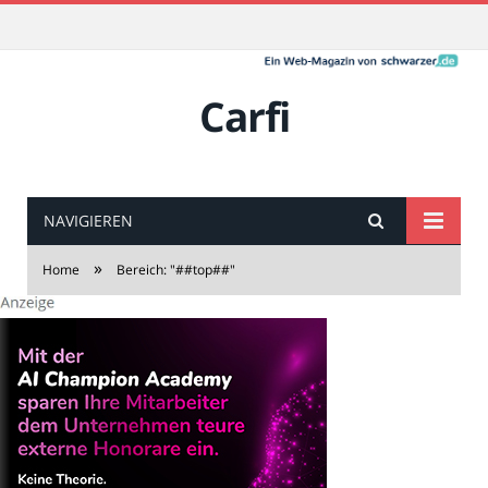
Carfi
NAVIGIEREN
»
Home
Bereich: "##top##"