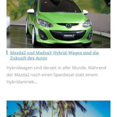
Mazda2 und Madza3: Hybrid-Wagen sind die
Zukunft des Autos
Hybridwagen sind derzeit in aller Munde. Während
der Mazda2 noch einen Spardiesel statt einem
Hybridantrieb…