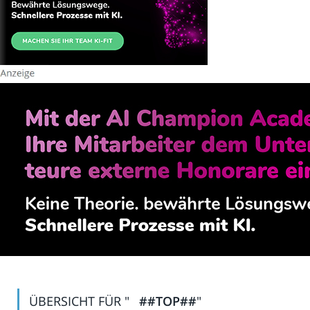
ÜBERSICHT FÜR "
##TOP##
"